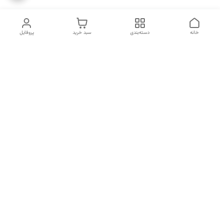
خانه
دسته‌بندی
سبد خرید
پروفایل
دسترسی سریع
انتخاب عطر بر اساس
تماس با ما
شخصیت هر فرد
رضایت مشتری
درباره ما
سیاست حریم خصوصی
انتخاب عطر بر اساس روحیه و
احساسات انسان
شکایات
قوانین و مقررات