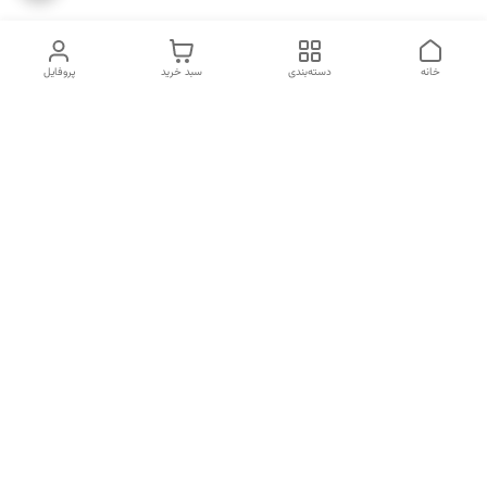
خانه
دسته‌بندی
سبد خرید
پروفایل
دسترسی سریع
انتخاب عطر بر اساس
تماس با ما
شخصیت هر فرد
رضایت مشتری
درباره ما
سیاست حریم خصوصی
انتخاب عطر بر اساس روحیه و
احساسات انسان
شکایات
قوانین و مقررات