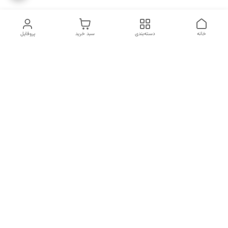
خانه
دسته‌بندی
سبد خرید
پروفایل
دسترسی سریع
انتخاب عطر بر اساس
تماس با ما
شخصیت هر فرد
رضایت مشتری
درباره ما
سیاست حریم خصوصی
انتخاب عطر بر اساس روحیه و
احساسات انسان
شکایات
قوانین و مقررات