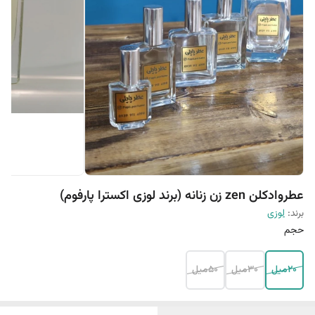
عطروادکلن zen زن زنانه (برند لوزی اکسترا پارفوم)
برند:
لوزی
حجم
20میل
30میل
50میل