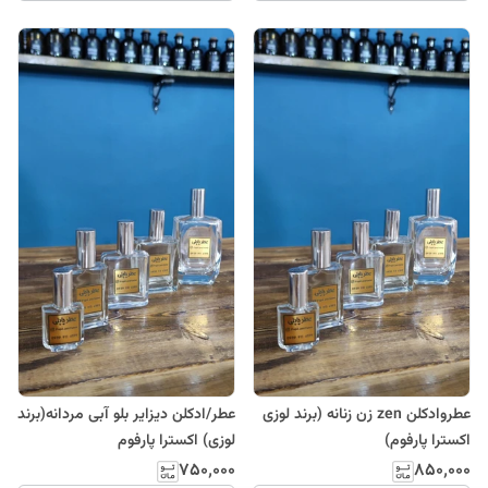
عطروادکلن zen زن زنانه (برند لوزی
عطر/ادکلن دیزایر بلو آبی مردانه(برند
اکسترا پارفوم)
لوزی) اکسترا پارفوم
۷۵۰٬۰۰۰
۸۵۰٬۰۰۰