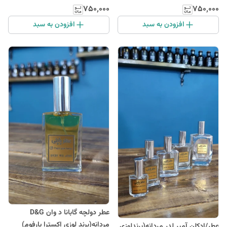
۷۵۰٬۰۰۰
۷۵۰٬۰۰۰
افزودن به سبد
افزودن به سبد
عطر دولچه گابانا د وان D&G
مردانه(برند لوزی اکسترا پارفوم)
عطر/ادکلن آمبر لدر مردانه(برندلوزی