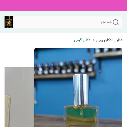
جستجو
عطر و ادکلن پاپلی
ادکلن گرمی