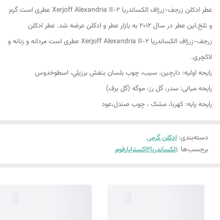
عطر ادکلن زرجف-زرژاف الکساندریا 2-Xerjoff Alexandria II عطری است گرم
و تلخ.این عطر در سال 2012 به بازار عطر و ادکلن عرضه شد. عطر ادکلن
زرجف-زرژاف الکساندریا 2-Xerjoff Alexandria II عطری است مردانه و زنانه و
لاکچری.
رایحه اولیه: دارچين، سيب، چوب بلسان بنفش برزيلي، اسطوخدوس
رایحه میانی: سدر، گل رز، موگه (گل برف)
رایحه پایه: کهربا، مشک ، چوب صندل،عود
دسته‌بندی
:
ادکلن گرمی
برچسب‌ها :
الکساندریا2
اکستراپارفوم