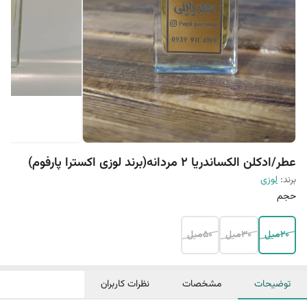
عطر/ادکلن الکساندریا 2 مردانه(برند لوزی اکسترا پارفوم)
برند:
لوزی
حجم
20میل
30میل
50میل
توضیحات
مشخصات
نظرات کاربران