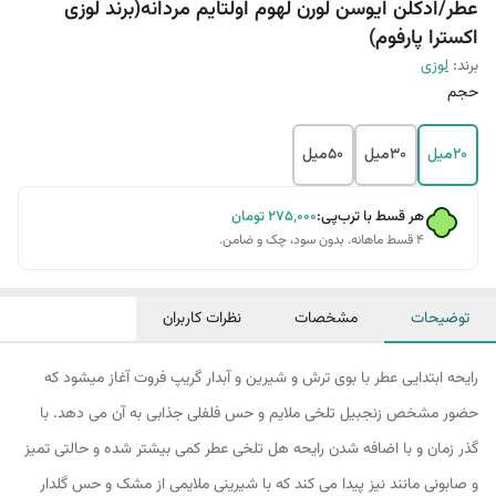
عطر/ادکلن ایوسن لورن لهوم اولتایم مردانه(برند لوزی
اکسترا پارفوم)
برند:
لوزی
حجم
20میل
30میل
50میل
هر قسط با ترب‌پی:
۲۷۵٬۰۰۰
تومان
۴ قسط ماهانه. بدون سود، چک و ضامن.
توضیحات
مشخصات
نظرات کاربران
رایحه ابتدایی عطر با بوی ترش و شیرین و آبدار گریپ فروت آغاز میشود که
حضور مشخص زنجبیل تلخی ملایم و حس فلفلی جذابی به آن می دهد. با
گذر زمان و با اضافه شدن رایحه هل تلخی عطر کمی بیشتر شده و حالتی تمیز
و صابونی مانند نیز پیدا می کند که با شیرینی ملایمی از مشک و حس گلدار