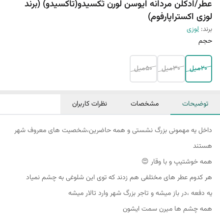
عطر/ادکلن مردانه ایوسن لورن تُکسیدو(تاکسیدو) (برند
لوزی اکستراپارفوم)
برند:
لوزی
حجم
20میل
30میل
50میل
توضیحات
مشخصات
نظرات کاربران
داخل یه مهمونی بزرگ نشستی و همه حاضرین،شخصیت های معروف شهر
هستند
همه خوشتیپ و با وقار 😍
هر کدوم عطر های مختلفی هم زدند که توی این شلوغی به چشم نمیاد
یه دفعه ،در باز میشه و تاجر بزرگ شهر وارد تالار میشه
همه چشم ها میرن سمت ایشون