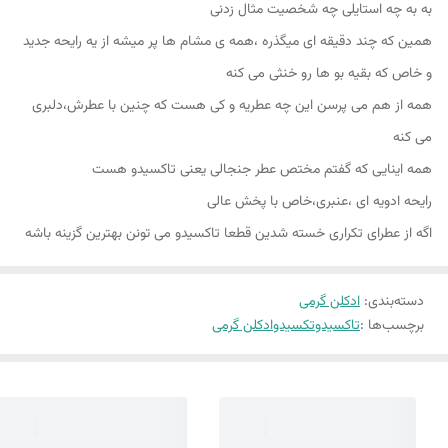
به به چه استایلی چه شخصیت مثال زدنی
همین که چند دقیقه ای میگذره ،همه ی مشام ها پر میشه از یه رایحه جدید
و خاص که بقیه بو ها رو خنثی می کنه
همه از هم می پرسن این چه عطریه و کی هست که چنین با عطرش،دلبری
می کنه
همه اینایی که گفتم مختص عطر جنجالی یعنی تاکسیدو هست
رایحه ادویه ای ،عنبری،خاص با پخش عالی
اگه از عطرای تکراری خسته شدین قطعا تاکسیدو می تونن بهترین گزینه باشه
دسته‌بندی
:
ادکلن گرمی
برچسب‌ها :
تاکسیدو
تکسیدو
ادکلن گرمی