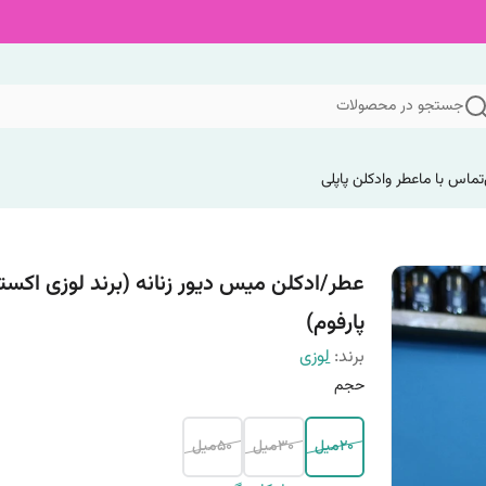
جستجو در محصولات
تماس با ما
عطر وادکلن پاپلی
عطر/ادکلن میس دیور زنانه (برند لوزی اکستر
پارفوم)
برند:
لوزی
حجم
20میل
30میل
50میل