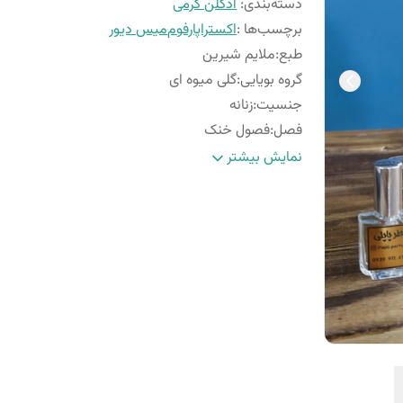
دسته‌بندی
:
ادکلن گرمی
برچسب‌ها :
اکستراپارفوم
میس دیور
طبع
:
ملایم شیرین
گروه بویایی
:
گلی میوه ای
جنسیت
:
زنانه
فصل
:
فصول خنک
ماندگاری
:
بسیار خوب
نمایش بیشتر
پراکندگی
:
خوب