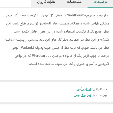
توضیحات
مشخصات
نظرات کاربران
عطر نودی فلوروم-Nudiflorum به معنی گل عریان، با گروه رایحه ی گلی چوبی
مشکی طراحی شده و همانند همیشه آقای الساندرو گوالتیری طراح رایحه این
عطر، هیچ یک از ترکیبات استفاده شده در این عطر را فاش نکرده است.
شیشه ی این عطر نیز همانند دیگر کار های این برند قسمتی از پروسه ساخت
عطر می باشد، طوری که درب عطر از جنس چوب پداوک (Padauk) نوعی
درخت با چوب قرمز رنگ از خانواده درختان Pterocarpus که در نواحی
آفریقایی و آسیای خاوری یافت می شود، ساخته شده است.
دسته‌بندی
:
ادکلن گرمی
برچسب‌ها :
نودی فلوروم