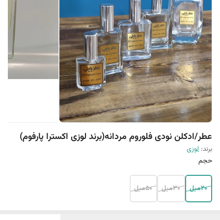
عطر/ادکلن نودی فلوروم مردانه(برند لوزی اکسترا پارفوم)
برند:
لوزی
حجم
20میل
30میل
50میل