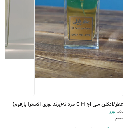
عطر/ادکلن سی اچ C H مردانه(برند لوزی اکسترا پارفوم)
برند:
لوزی
حجم