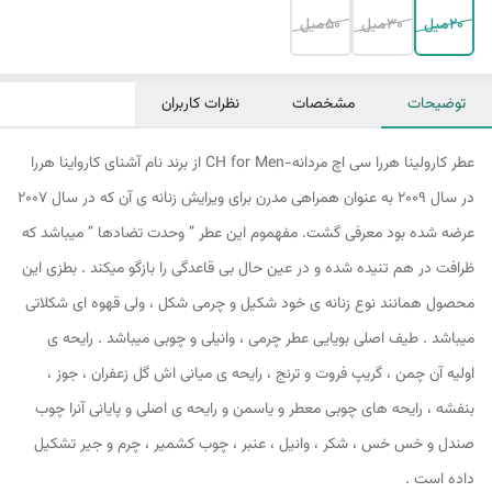
20میل
30میل
50میل
توضیحات
مشخصات
نظرات کاربران
عطر کارولینا هررا سی اچ مردانه-CH for Men از برند نام آشنای کارواینا هررا
در سال 2009 به عنوان همراهی مدرن برای ویرایش زنانه ی آن که در سال 2007
عرضه شده بود معرفی گشت. مفهموم این عطر ” وحدت تضادها ” میباشد که
ظرافت در هم تنیده شده و در عین حال بی قاعدگی را بازگو میکند . بطزی این
محصول همانند نوع زنانه ی خود شکیل و چرمی شکل ، ولی قهوه ای شکلاتی
میباشد . طیف اصلی بویایی عطر چرمی ، وانیلی و چوبی میباشد . رایحه ی
اولیه آن چمن ، گریپ فروت و ترنج ، رایحه ی میانی اش گل زعفران ، جوز ،
بنفشه ، رایحه های چوبی معطر و یاسمن و رایحه ی اصلی و پایانی آنرا چوب
صندل و خس خس ، شکر ، وانیل ، عنبر ، چوب کشمیر ، چرم و جیر تشکیل
داده است .