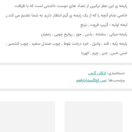
رایحه ی این عطر ترکیبی از تضاد های دوست داشتنی است که با ظرافت
خاصی تمام آنچه را که از یک رایحه ی گرم انتظار دارید به شما تقدیم می کند.ر
ایحه اولیه : گریپ فروت , ترنج
رایحه میانی : بنفشه , یاس , جوز , روایح چوبی , زعفران
رایحه پایه : قند , وانیل , خزه درخت بلوط , چوب صندل سفید , چوب کشمیر ,
خس خس , جیر , چرم , کهربا
دسته‌بندی
:
ادکلن گرمی
برچسب‌ها :
سی اچ
اکستراپارفوم