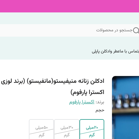
جستجو در محصولات
تماس با ما
عطر وادکلن پاپلی
ادکلن زنانه منیفیستو(مانفیستو) (برند لوزی
اکسترا پارفوم)
برند:
اکسترا پارفوم
حجم
20میلی
30میلی
50میلی
گرم
گرم
گرم