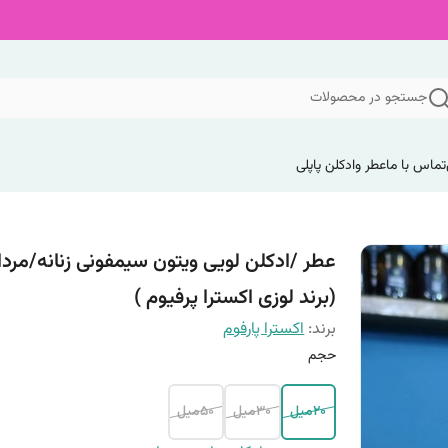
جستجو در محصولات
تماس با ما
عطر وادکلن پاپلی
عطر /ادکلن لویی ویتون سیمفونی زنانه/مردا
(برند لوزی اکسترا پرفیوم )
برند:
اکسترا پارفوم
حجم
20میل
30میل
50میل