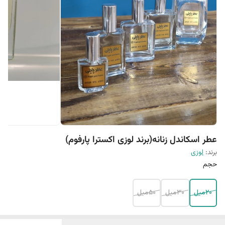
عطر اسکاندل زنانه(برند لوزی اکسترا پارفوم)
برند:
لوزی
حجم
20میل
30میل
50میل