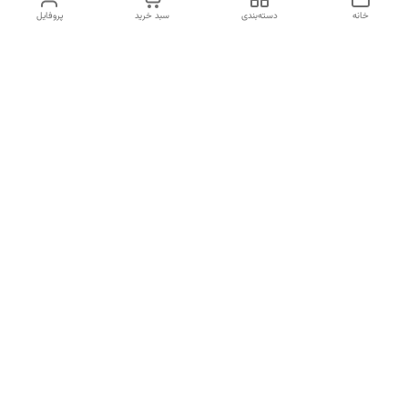
خانه
دسته‌بندی
سبد خرید
پروفایل
دسترسی سریع
انتخاب عطر بر اساس
تماس با ما
شخصیت هر فرد
رضایت مشتری
درباره ما
سیاست حریم خصوصی
انتخاب عطر بر اساس روحیه و
احساسات انسان
شکایات
قوانین و مقررات
از طریق شماره تلفن