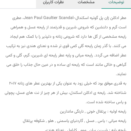
توضیحات
مشخصات
نظرات کاربران
عطر ادکلن ژان پل گوتیه اسکندال-Jean Paul Gaultier Scandal، عطری
است گرم و دلنشین که شروعی شیرین و قدرتمند از رایحه عسل و همراهی
رایحه مشخصی از گل ها دارد که شروعی زنانه و دلپذیر را با کمک هم ایجاد
می کنند. با گذر زمان رایحه گلی کمی قوی تر شده و نعنای هندی نیز به ترکیب
عطر اضافه می گردد. رایحه میانی و پایه عطر رایحه ای شیرین، گرم، گلی و کمی
گیاهی و خاکی مانند است که رایحه ای ساده و در عین حال جذاب را خلق می
نمایند.
به قدری موفق بود که خیلی زود به عنوان یکی از بهترین عطر های زنانه 2017
شناخته شد. رایحه ی ادکلن اسکندل، بیش از هر چیز از نت های عسل، پچولی
و یاس ساخته شده است.
رایحه اولیه : پرتقال خونی , نارنگی ماندارین
رایحه میانی : یاس , عسل , گاردنیای یاسمنی , هلو , شکوفه پرتقال
رایحه پایه : شیرین بیان , موم , کارامل , نعناع هندی