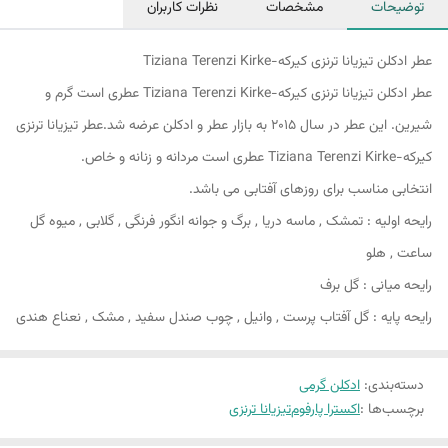
توضیحات
مشخصات
نظرات کاربران
عطر ادکلن تیزیانا ترنزی کیرکه-Tiziana Terenzi Kirke
عطر ادکلن تیزیانا ترنزی کیرکه-Tiziana Terenzi Kirke عطری است گرم و
شیرین. این عطر در سال 2015 به بازار عطر و ادکلن عرضه شد.عطر تیزیانا ترنزی
کیرکه-Tiziana Terenzi Kirke عطری است مردانه و زنانه و خاص.
انتخابی مناسب برای روزهای آفتابی می باشد.
رایحه اولیه : تمشک , ماسه دریا , برگ و جوانه انگور فرنگی , گلابی , میوه گل
ساعت , هلو
رایحه میانی : گل برف
رایحه پایه : گل آفتاب پرست , وانیل , چوب صندل سفید , مشک , نعناع هندی
دسته‌بندی
:
ادکلن گرمی
برچسب‌ها :
اکسترا پارفوم
تیزیانا ترنزی