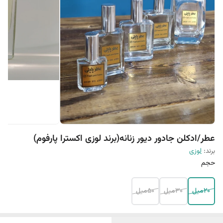
عطر/ادکلن جادور دیور زنانه(برند لوزی اکسترا پارفوم)
برند:
لوزی
حجم
20میل
30میل
50میل