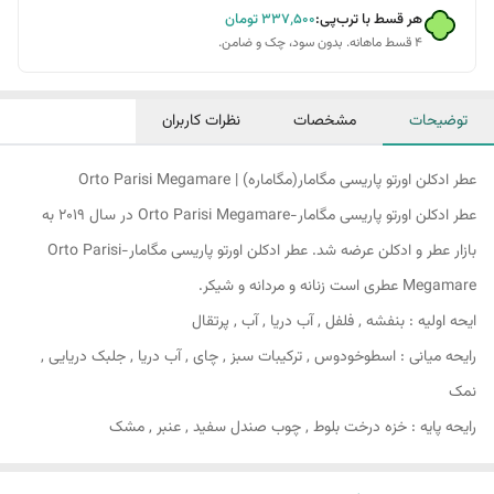
هر قسط با ترب‌پی:
۳۳۷٬۵۰۰
تومان
۴ قسط ماهانه. بدون سود، چک و ضامن.
توضیحات
مشخصات
نظرات کاربران
عطر ادکلن اورتو پاریسی مگامار(مگاماره) | Orto Parisi Megamare
عطر ادکلن اورتو پاریسی مگامار-Orto Parisi Megamare در سال 2019 به
بازار عطر و ادکلن عرضه شد. عطر ادکلن اورتو پاریسی مگامار-Orto Parisi
Megamare عطری است زنانه و مردانه و شیکر.
ایحه اولیه : بنفشه , فلفل , آب دریا , آب , پرتقال
رایحه میانی : اسطوخودوس , ترکیبات سبز , چای , آب دریا , جلبک دریایی ,
نمک
رایحه پایه : خزه درخت بلوط , چوب صندل سفید , عنبر , مشک