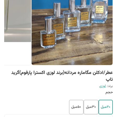
عطر/ادکلن مگاماره مردانه(برند لوزی اکسترا پارفوم)گرید
تاپ
برند:
لوزی
حجم
20میل
30میل
50میل