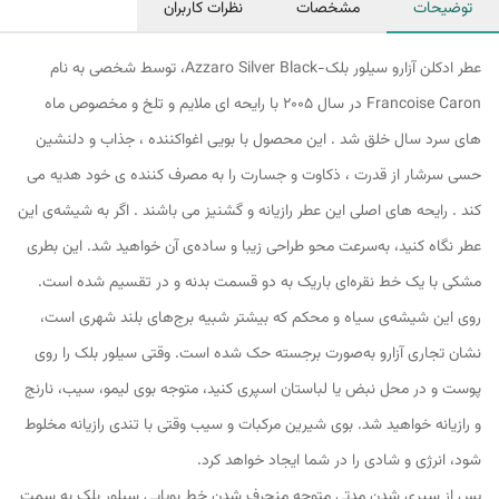
توضیحات
مشخصات
نظرات کاربران
عطر ادکلن آزارو سیلور بلک-Azzaro Silver Black، توسط شخصی به نام
Francoise Caron در سال 2005 با رایحه ای ملایم و تلخ و مخصوص ماه
های سرد سال خلق شد . این محصول با بویی اغواکننده ، جذاب و دلنشین
حسی سرشار از قدرت ، ذکاوت و جسارت را به مصرف کننده ی خود هدیه می
کند . رایحه های اصلی این عطر رازیانه و گشنیز می باشند . اگر به شیشه‌ی این
عطر نگاه کنید، به‌سرعت محو طراحی زیبا و ساده‌ی آن خواهید شد. این بطری
مشکی با یک خط نقره‌ای باریک به دو قسمت بدنه و در تقسیم شده است.
روی این شیشه‌ی سیاه و محکم که بیشتر شبیه برج‌های بلند شهری است،
نشان تجاری آزارو به‌صورت برجسته حک شده است. وقتی سیلور بلک را روی
پوست و در محل نبض یا لباستان اسپری کنید، متوجه بوی لیمو، سیب، نارنج
و رازیانه خواهید شد. بوی شیرین مرکبات و سیب وقتی با تندی رازیانه مخلوط
شود، انرژی و شادی را در شما ایجاد خواهد کرد.
پس از سپری شدن مدتی متوجه منحرف شدن خط بویایی سیلور بلک به سمت