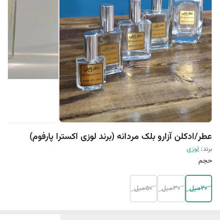
عطر/ادکلن آزارو بلک مردانه (برند لوزی اکسترا پارفوم)
برند:
لوزی
حجم
20میل
30میل
50میل