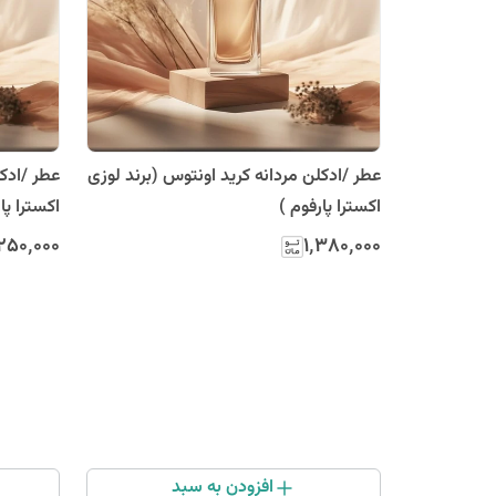
عطر /ادکلن مردانه کرید اونتوس (برند لوزی
عطر /ادک
اکسترا پارفوم )
اکسترا پا
٬۲۵۰٬۰۰۰
۱٬۳۸۰٬۰۰۰
افزودن به سبد