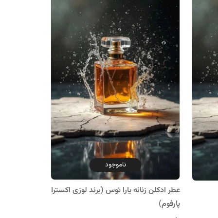
ناموجود
عطر ادکلن زنانه یارا توس (برند لوزی اکسترا
پارفوم)