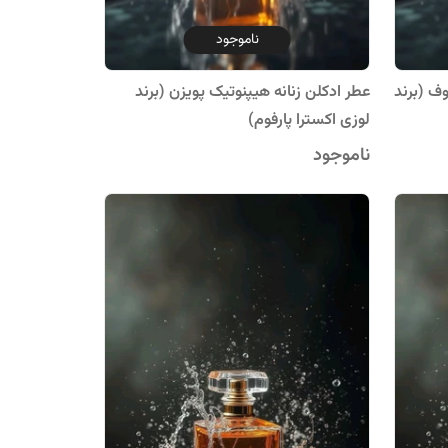
ناموجود
وف (برند
عطر ادکلن زنانه هیپنوتیک پویزن (برند
لوزی اکسترا پارفوم)
ناموجود