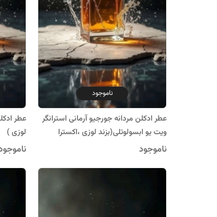
ناموجود
عطر ادکلن مردانه جورجیو آرمانی استرانگر
عطر ادکلن
ویت یو ابسولوتلی(بزند لوزی ،اکسترا
لوزی )
پرفیوم)
ناموجود
ناموجود